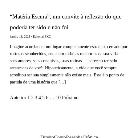
“Matéria Escura”, um convite à reflexão do que
poderia ter sido e não foi
janeiro 13, 2025 · Editorial PKC
Imagine acordar em um lugar completamente estranho, cercado por
rostos desconhecidos, enquanto todas as memórias da sua vida —
seus amores, suas conquistas, suas rotinas — parecem ter sido
arrancadas de você. Hipoteticamente, a vida que você sempre
acreditou ser sua simplesmente não existe mais. Esse é o ponto de
partida de uma história que […]
Anterior
1
2
3
4
5
6
…
10
Próximo
Paginação
de
posts
Direito
Conto
Resenha
Crônica