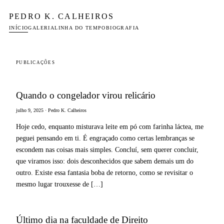
PEDRO K. CALHEIROS
INÍCIO
GALERIA
LINHA DO TEMPO
BIOGRAFIA
PUBLICAÇÕES
Quando o congelador virou relicário
julho 9, 2025 · Pedro K. Calheiros
Hoje cedo, enquanto misturava leite em pó com farinha láctea, me
peguei pensando em ti. É engraçado como certas lembranças se
escondem nas coisas mais simples. Concluí, sem querer concluir,
que viramos isso: dois desconhecidos que sabem demais um do
outro. Existe essa fantasia boba de retorno, como se revisitar o
mesmo lugar trouxesse de […]
Último dia na faculdade de Direito