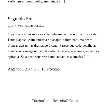
vestir um ar cosmopolita, mas ainda […]
Segundo Sol
agosto 8, 2025 · Pedro K. Calheiros
O par de brincos sob a escrivaninha me lembrou uma música da
Duda Raposo. A luz indireta do abajur, a iluminar uma pedra
branca, traz um ar dramático à cena. Parece que cada detalhe ao
meu redor carrega um significado. A caneta, à espreita, aguarda a
epifania. Se a pena soubesse como andam as alamedas […]
Anterior
1
2
3
4
5
…
10
Próximo
Paginação
de
posts
Direito
Conto
Resenha
Crônica