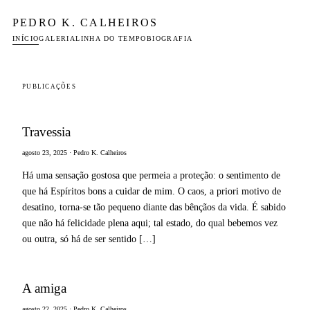
PEDRO K. CALHEIROS
INÍCIO
GALERIA
LINHA DO TEMPO
BIOGRAFIA
PUBLICAÇÕES
Travessia
agosto 23, 2025 · Pedro K. Calheiros
Há uma sensação gostosa que permeia a proteção: o sentimento de
que há Espíritos bons a cuidar de mim. O caos, a priori motivo de
desatino, torna-se tão pequeno diante das bênçãos da vida. É sabido
que não há felicidade plena aqui; tal estado, do qual bebemos vez
ou outra, só há de ser sentido […]
A amiga
agosto 22, 2025 · Pedro K. Calheiros