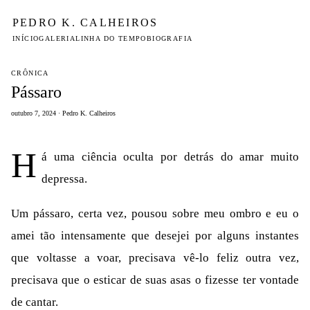
PEDRO K. CALHEIROS
INÍCIO
GALERIA
LINHA DO TEMPO
BIOGRAFIA
CRÔNICA
Pássaro
outubro 7, 2024 · Pedro K. Calheiros
H
á uma ciência oculta por detrás do amar muito
depressa.
Um pássaro, certa vez, pousou sobre meu ombro e eu o
amei tão intensamente que desejei por alguns instantes
que voltasse a voar, precisava vê-lo feliz outra vez,
precisava que o esticar de suas asas o fizesse ter vontade
de cantar.