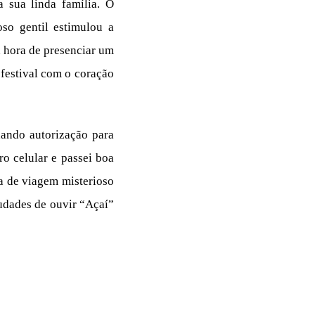
 sua linda família. O
o gentil estimulou a
a hora de presenciar um
o festival com o coração
ando autorização para
o celular e passei boa
a de viagem misterioso
udades de ouvir “Açaí”