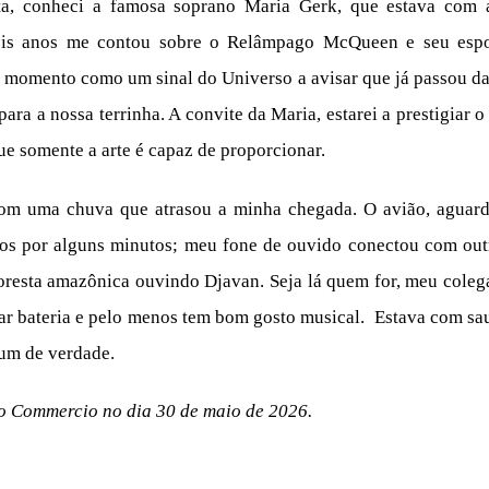
ta, conheci a famosa soprano Maria Gerk, que estava com a
is anos me contou sobre o Relâmpago McQueen e seu espos
 o momento como um sinal do Universo a avisar que já passou d
ara a nossa terrinha. A convite da Maria, estarei a prestigiar 
e somente a arte é capaz de proporcionar.
m uma chuva que atrasou a minha chegada. O avião, aguard
os por alguns minutos; meu fone de ouvido conectou com outr
loresta amazônica ouvindo Djavan. Seja lá quem for, meu coleg
r bateria e pelo menos tem bom gosto musical. Estava com sa
 um de verdade.
o Commercio no dia 30 de maio de 2026.