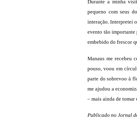
Durante a minha visi
pequeno com seus do
interação. Interpretei
evento tão importante p
embebido do frescor qu
Manaus me recebeu co
pouso, voou em círcul
parte do sobrevoo à f
me ajudou a economiza
– mais ainda de tomar
Publicado no Jornal d